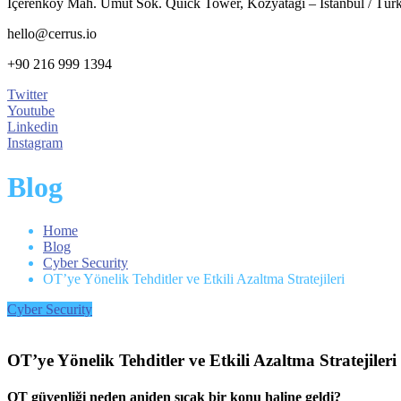
İçerenköy Mah. Umut Sok. Quick Tower, Kozyatağı – İstanbul / Tür
hello@cerrus.io
+90 216 999 1394
Twitter
Youtube
Linkedin
Instagram
Blog
Home
Blog
Cyber Security
OT’ye Yönelik Tehditler ve Etkili Azaltma Stratejileri
Cyber Security
OT’ye Yönelik Tehditler ve Etkili Azaltma Stratejileri
OT güvenliği neden aniden sıcak bir konu haline geldi?