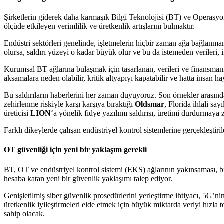
Şirketlerin giderek daha karmaşık Bilgi Teknolojisi (BT) ve Operasyon
ölçüde etkileyen verimlilik ve üretkenlik artışlarını bulmaktır.
Endüstri sektörleri genelinde, işletmelerin hiçbir zaman ağa bağlanm
olursa, saldırı yüzeyi o kadar büyük olur ve bu da istemeden verileri, ins
Kurumsal BT ağlarına bulaşmak için tasarlanan, verileri ve finansmanı t
aksamalara neden olabilir, kritik altyapıyı kapatabilir ve hatta insan hay
Bu saldırıların haberlerini her zaman duyuyoruz. Son örnekler arasında, 
zehirlenme riskiyle karşı karşıya bıraktığı
Oldsmar
, Florida ihlali sa
üreticisi
LION
‘a yönelik fidye yazılımı saldırısı, üretimi durdurmaya zo
Farklı dikeylerde çalışan endüstriyel kontrol sistemlerine gerçekleşti
OT güvenliği için yeni bir yaklaşım gerekli
BT, OT ve endüstriyel kontrol sistemi (EKS) ağlarının yakınsaması, bir
hesaba katan yeni bir güvenlik yaklaşımı talep ediyor.
Genişletilmiş siber güvenlik prosedürlerini yerleştirme ihtiyacı, 5G’n
üretkenlik iyileştirmeleri elde etmek için büyük miktarda veriyi hızla 
sahip olacak.