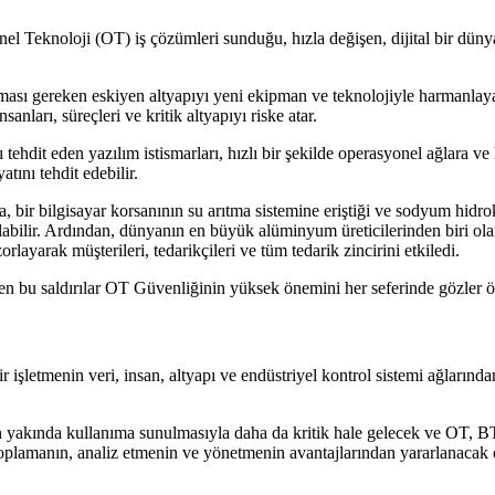
el Teknoloji (OT) iş çözümleri sunduğu, hızla değişen, dijital bir dün
aması gereken eskiyen altyapıyı yeni ekipman ve teknolojiyle harmanlaya
anları, süreçleri ve kritik altyapıyı riske atar.
ehdit eden yazılım istismarları, hızlı bir şekilde operasyonel ağlara ve h
atını tehdit edebilir.
bir bilgisayar korsanının su arıtma sistemine eriştiği ve sodyum hidroksi
yılabilir. Ardından, dünyanın en büyük alüminyum üreticilerinden biri ol
rlayarak müşterileri, tedarikçileri ve tüm tedarik zincirini etkiledi.
rilen bu saldırılar OT Güvenliğinin yüksek önemini her seferinde gözler 
 işletmenin veri, insan, altyapı ve endüstriyel kontrol sistemi ağlarında
in yakında kullanıma sunulmasıyla daha da kritik hale gelecek ve OT, BT 
toplamanın, analiz etmenin ve yönetmenin avantajlarından yararlanacak ols