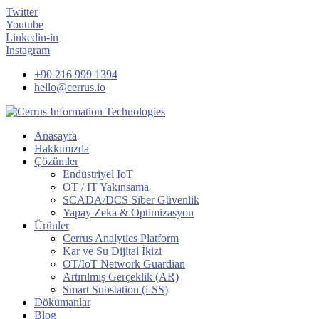
Twitter
Youtube
Linkedin-in
Instagram
+90 216 999 1394
hello@cerrus.io
Anasayfa
Hakkımızda
Çözümler
Endüstriyel IoT
OT / IT Yakınsama
SCADA/DCS Siber Güvenlik
Yapay Zeka & Optimizasyon
Ürünler
Cerrus Analytics Platform
Kar ve Su Dijital İkizi
OT/IoT Network Guardian
Artırılmış Gerçeklik (AR)
Smart Substation (i-SS)
Dökümanlar
Blog