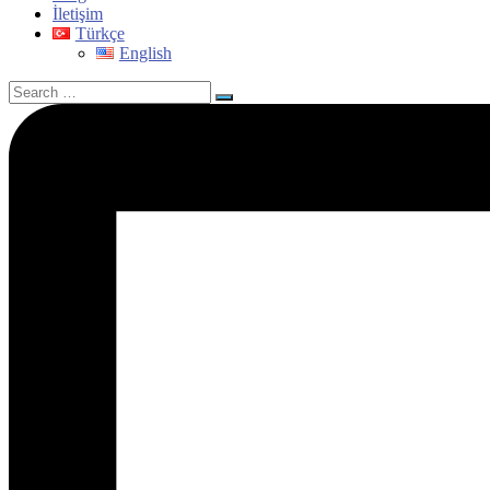
İletişim
Türkçe
English
Search
for: