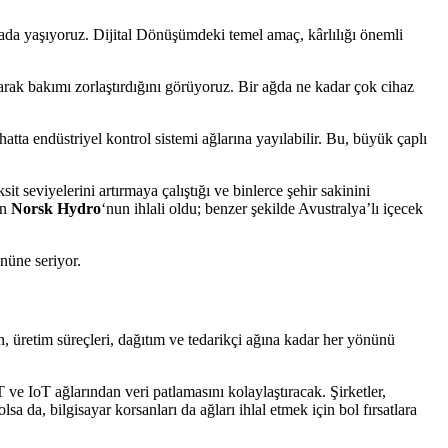
yada yaşıyoruz. Dijital Dönüşümdeki temel amaç, kârlılığı önemli
rak bakımı zorlaştırdığını görüyoruz. Bir ağda ne kadar çok cihaz
atta endüstriyel kontrol sistemi ağlarına yayılabilir. Bu, büyük çaplı
t seviyelerini artırmaya çalıştığı ve binlerce şehir sakinini
an
Norsk Hydro
‘nun ihlali oldu; benzer şekilde Avustralya’lı içecek
önüne seriyor.
n, üretim süreçleri, dağıtım ve tedarikçi ağına kadar her yönünü
ve IoT ağlarından veri patlamasını kolaylaştıracak. Şirketler,
a da, bilgisayar korsanları da ağları ihlal etmek için bol fırsatlara