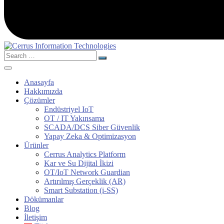
Search
for:
Anasayfa
Hakkımızda
Çözümler
Endüstriyel IoT
OT / IT Yakınsama
SCADA/DCS Siber Güvenlik
Yapay Zeka & Optimizasyon
Ürünler
Cerrus Analytics Platform
Kar ve Su Dijital İkizi
OT/IoT Network Guardian
Artırılmış Gerçeklik (AR)
Smart Substation (i-SS)
Dökümanlar
Blog
İletişim